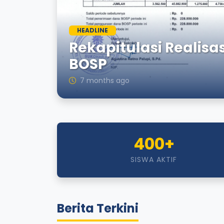
HEADLINE
Rekapitulasi Realis
BOSP
7 months ago
400+
SISWA AKTIF
Berita Terkini