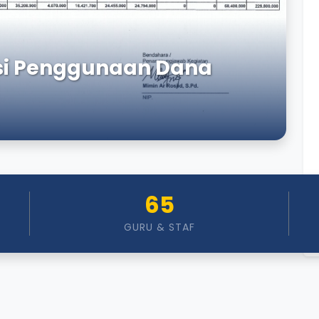
asi Penggunaan Dana
65
GURU & STAF