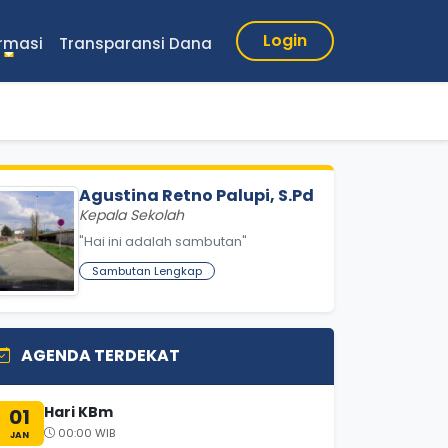
Login
ormasi
Transparansi Dana
Agustina Retno Palupi, S.Pd
Kepala Sekolah
"Hai ini adalah sambutan"
Sambutan Lengkap
AGENDA TERDEKAT
Hari KBm
01
00:00 WIB
JAN